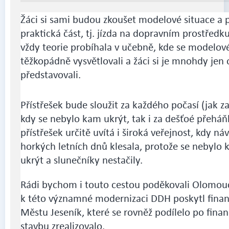
Žáci si sami budou zkoušet modelové situace a 
praktická část, tj. jízda na dopravním prostřed
vždy teorie probíhala v učebně, kde se modelové
těžkopádně vysvětlovali a žáci si je mnohdy jen 
představovali.
Přístřešek bude sloužit za každého počasí (jak z
kdy se nebylo kam ukrýt, tak i za dešťoé přeháň
přístřešek určitě uvítá i široká veřejnost, kdy ná
horkých letních dnů klesala, protože se nebylo
ukrýt a slunečníky nestačily.
Rádi bychom i touto cestou poděkovali Olomouc
k této významné modernizaci DDH poskytl finan
Městu Jeseník, které se rovněž podílelo po finan
stavbu zrealizovalo.