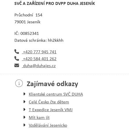
SVČ A ZAŘÍZENÍ PRO DVPP DUHA JESENÍK
Průchodní 154
79001 Jeseník
IČ: 00852341
Datová schránka: hh2kkhh
+420 777 945 741
+420 584 401 262
duha@duhajes.cz
Zajímavé odkazy
Klientské centrum SVČ DUHA
Celé Česko čte dětem
T Expedice Jeseník VMJ
Mít kam jít
Vzdělávání Jesenicko