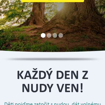
Více informací
Více informací
KAŽDÝ DEN Z
NUDY VEN!
Děti pojďme zatočit s nudou, dát volnému