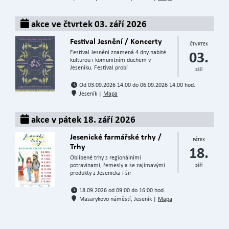
akce ve čtvrtek 03. září 2026
Festival Jesnění / Koncerty
ČTVRTEK
03.
Festival Jesnění znamená 4 dny nabité
kulturou i komunitním duchem v
Jeseníku. Festival probí
září
Od 03.09.2026 14:00 do 06.09.2026 14:00 hod.
Jeseník |
Mapa
akce v pátek 18. září 2026
Jesenické farmářské trhy /
PÁTEK
Trhy
18.
Oblíbené trhy s regionálními
potravinami, řemesly a se zajímavými
září
produkty z Jesenicka i šir
18.09.2026 od 09:00 do 16:00 hod.
Masarykovo náměstí, Jeseník |
Mapa