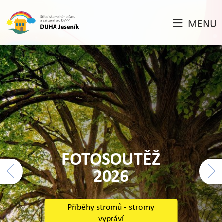
MENU
příspěvek Města Jeseník
Correnty na letní tábory
FOTOSOUTĚŽ
2026
Příběhy stromů - stromy
vypráví