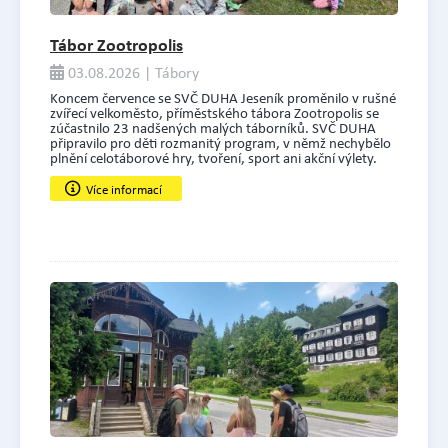
Tábor Zootropolis
03.08.2026 | Tábory
Koncem července se SVČ DUHA Jeseník proměnilo v rušné
zvířecí velkoměsto, příměstského tábora Zootropolis se
zúčastnilo 23 nadšených malých táborníků. SVČ DUHA
připravilo pro děti rozmanitý program, v němž nechybělo
plnění celotáborové hry, tvoření, sport ani akční výlety.
Více informací