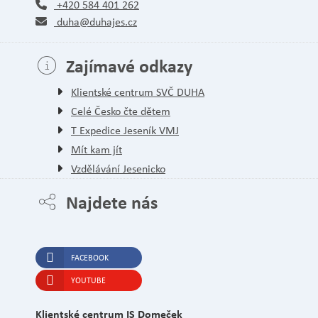
+420 584 401 262
duha@duhajes.cz
Zajímavé odkazy
Klientské centrum SVČ DUHA
Celé Česko čte dětem
T Expedice Jeseník VMJ
Mít kam jít
Vzdělávání Jesenicko
Najdete nás
FACEBOOK
YOUTUBE
Klientské centrum IS Domeček