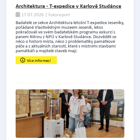
Architektura - T-expedice v Karlově Studánce
17.07.2026 | Fotoreport
Badatelé ze sekce Architektura letošní T-expedice Jeseníky,
pořádané Vlastivědným muzeem Jeseník, letos
pokračovali ve svém badatelském programu exkurzí s
panem Nitrou z NPÚ v Karlově Studánce. Dozvěděli se
něco o historii místa, něco z problematiky památkové
péče a z aktuálních starostí, které s místními stavbami
památkáři a majitelé staveb mají.
Více informací