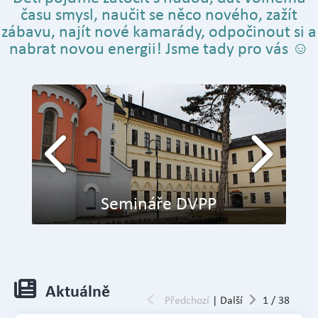
času smysl, naučit se něco nového, zažít
zábavu, najít nové kamarády, odpočinout si a
nabrat novou energii! Jsme tady pro vás ☺
Dopravní hřiště
Aktuálně
Předchozí
|
Další
1
/
38