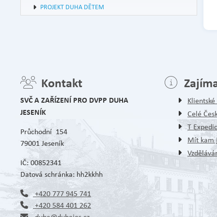
PROJEKT DUHA DĚTEM
Kontakt
Zajím
SVČ A ZAŘÍZENÍ PRO DVPP DUHA
Klientsk
JESENÍK
Celé Čes
T Expedi
Průchodní 154
Mít kam j
79001 Jeseník
Vzděláván
IČ: 00852341
Datová schránka: hh2kkhh
+420 777 945 741
+420 584 401 262
duha@duhajes.cz