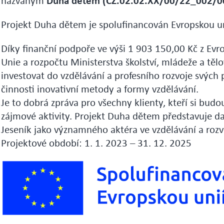
Duha dětem (CZ.02.02.XX/00/22_002/0
nazvaným
Projekt Duha dětem je spolufinancován Evropskou un
Díky finanční podpoře ve výši 1 903 150,00 Kč z Evr
Unie a rozpočtu Ministerstva školství, mládeže a tě
investovat do vzdělávání a profesního rozvoje svýc
činnosti inovativní metody a formy vzdělávání.
Je to dobrá zpráva pro všechny klienty, kteří si bud
zájmové aktivity. Projekt Duha dětem představuje d
Jeseník jako významného aktéra ve vzdělávání a rozv
Projektové období: 1. 1. 2023 – 31. 12. 2025