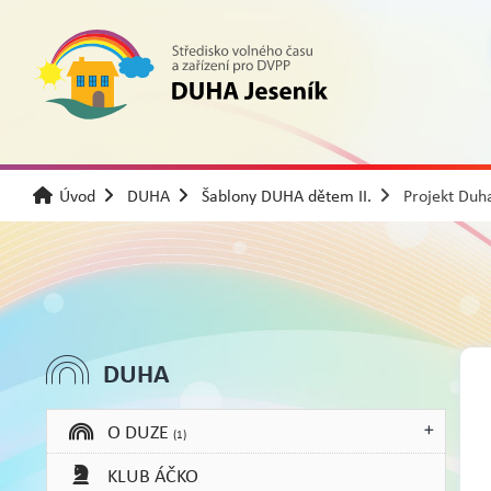
Úvod
DUHA
Šablony DUHA dětem II.
Projekt Duh
DUHA
O DUZE
(1)
KLUB ÁČKO