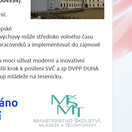
004534)
.
ií.
opské
lovýchovy může středisko volného času
h pracovníků a implementovat do zájmové
ou moci užívat moderní a inovativní
alší krok k posílení SVČ a zp DVPP DUHA
oji mládeže na Jesenicku.