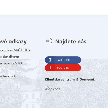
avé odkazy
Najdete nás
é centrum SVČ DUHA
ko čte dětem
FACEBOOK
ce Jeseník VMJ
YOUTUBE
ít
í Jesenicko
Klientské centrum IS Domeček