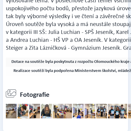
vylosované téma. V poslechové části téměř všichni 
uspokojivého počtu bodů, přestože jazyková úrove
tak byly výborné výsledky i ve čtení a závěrečné s
Úroveň soutěže byla vysoká a má neustále stoupajíc
v kategorii III SŠ: Julia Luchian - SPŠ Jeseník, Kare
a Andrea Luchian - HŠ VP a OA Jeseník. V kategorii I
Steiger a Zita Lázničková - Gymnázium Jeseník. Gr
Dotace na soutěže byla poskytnuta z rozpočtu Olomouckého kraje a
Realizace soutěží byla podpořena Ministerstvem školství, mlád
Fotografie