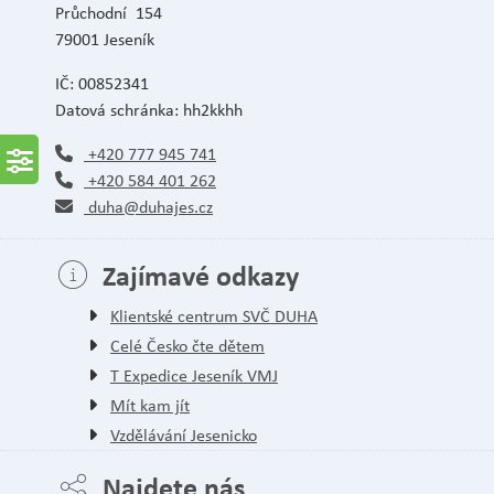
Průchodní 154
79001 Jeseník
IČ: 00852341
Datová schránka: hh2kkhh
+420 777 945 741
+420 584 401 262
duha@duhajes.cz
Zajímavé odkazy
Klientské centrum SVČ DUHA
Celé Česko čte dětem
T Expedice Jeseník VMJ
Mít kam jít
Vzdělávání Jesenicko
Najdete nás