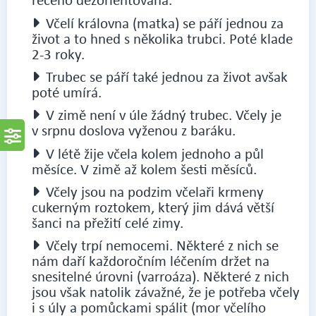
Včelí královna (matka) se páří jednou za
život a to hned s několika trubci. Poté klade
2-3 roky.
Trubec se páří také jednou za život avšak
poté umírá.
V zimě není v úle žádný trubec. Včely je
v srpnu doslova vyženou z baráku.
V létě žije včela kolem jednoho a půl
měsíce. V zimě až kolem šesti měsíců.
Včely jsou na podzim včelaři krmeny
cukerným roztokem, který jim dává větší
šanci na přežití celé zimy.
Včely trpí nemocemi. Některé z nich se
nám daří každoročním léčením držet na
snesitelné úrovni (varroáza). Některé z nich
jsou však natolik závažné, že je potřeba včely
i s úly a pomůckami spálit (mor včelího