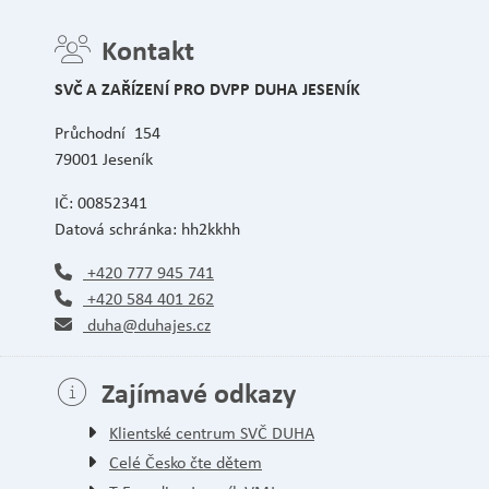
Kontakt
SVČ A ZAŘÍZENÍ PRO DVPP DUHA JESENÍK
Průchodní 154
79001 Jeseník
IČ: 00852341
Datová schránka: hh2kkhh
+420 777 945 741
+420 584 401 262
duha@duhajes.cz
Zajímavé odkazy
Klientské centrum SVČ DUHA
Celé Česko čte dětem