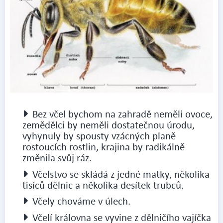
Bez včel bychom na zahradě neměli ovoce,
zemědělci by neměli dostatečnou úrodu,
vyhynuly by spousty vzácných planě
rostoucích rostlin, krajina by radikálně
změnila svůj ráz.
Včelstvo se skládá z jedné matky, několika
tisíců dělnic a několika desítek trubců.
Včely chováme v úlech.
Včelí královna se vyvine z dělničího vajíčka