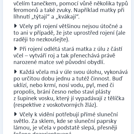
včelím tanečkem, pomocí vůně několika typů
feromonů a také zvuky. Například matky při
líhnutí „týtají“ a „kvákají“.
Včely při rojení většinou nejsou útočné a
to ani v případě, že jste uprostřed rojení (ale
raději to nezkoušejte).
Při rojení odlétá stará matka z úlu z částí
včel – vytváří roj a tak přenechává právě
narozené matce své původní obydlí.
Každá včela má v úle svou úlohu, vykonává
po určitou dobu jednu a tutéž činnost. Buď
uklízí, nebo krmí, nosí vodu, pyl, med či
propolis, brání česno nebo staví plásty
z šupinek vosku, který jí vypadávají z tělíčka
(respektive z voskotvorných žláz).
Včely k vidění potřebují přímé sluneční
světlo. Za sklem, kde se sluneční paprsky
lámou, je včela v podstatě slepá, přesněji
řečeno dezorientovaná.