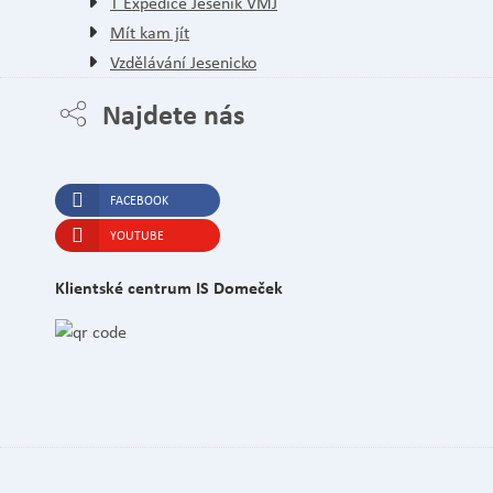
T Expedice Jeseník VMJ
Mít kam jít
Vzdělávání Jesenicko
Najdete nás
FACEBOOK
YOUTUBE
Klientské centrum IS Domeček