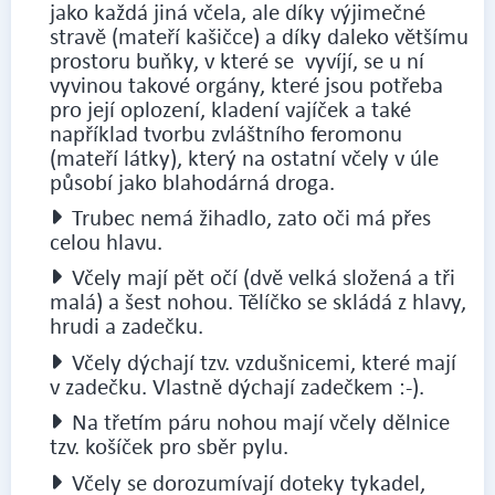
jako každá jiná včela, ale díky výjimečné
stravě (mateří kašičce) a díky daleko většímu
prostoru buňky, v které se vyvíjí, se u ní
vyvinou takové orgány, které jsou potřeba
pro její oplození, kladení vajíček a také
například tvorbu zvláštního feromonu
(mateří látky), který na ostatní včely v úle
působí jako blahodárná droga.
Trubec nemá žihadlo, zato oči má přes
celou hlavu.
Včely mají pět očí (dvě velká složená a tři
malá) a šest nohou. Tělíčko se skládá z hlavy,
hrudi a zadečku.
Včely dýchají tzv. vzdušnicemi, které mají
v zadečku. Vlastně dýchají zadečkem :-).
Na třetím páru nohou mají včely dělnice
tzv. košíček pro sběr pylu.
Včely se dorozumívají doteky tykadel,