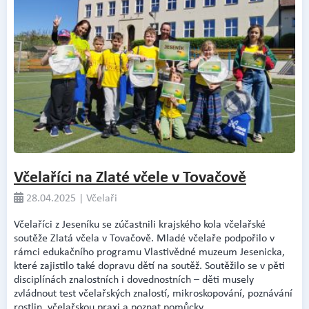
Včelaříci na Zlaté včele v Tovačově
28.04.2025 | Včelaři
Včelaříci z Jeseníku se zúčastnili krajského kola včelařské
soutěže Zlatá včela v Tovačově. Mladé včelaře podpořilo v
rámci edukačního programu Vlastivědné muzeum Jesenicka,
které zajistilo také dopravu dětí na soutěž. Soutěžilo se v pěti
disciplínách znalostních i dovednostních – děti musely
zvládnout test včelařských znalostí, mikroskopování, poznávání
rostlin, včelařskou praxi a poznat pomůcky.