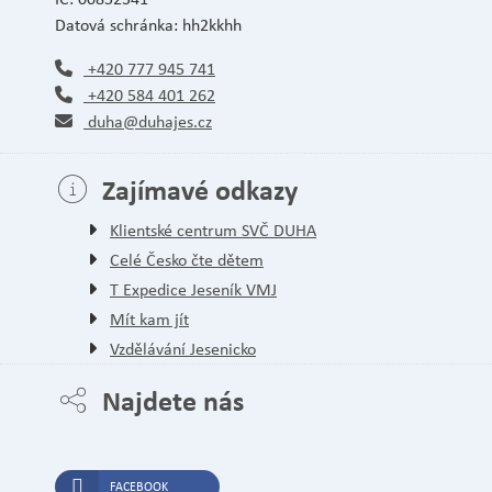
Datová schránka: hh2kkhh
+420 777 945 741
+420 584 401 262
duha@duhajes.cz
Zajímavé odkazy
Klientské centrum SVČ DUHA
Celé Česko čte dětem
T Expedice Jeseník VMJ
Mít kam jít
Vzdělávání Jesenicko
Najdete nás
FACEBOOK