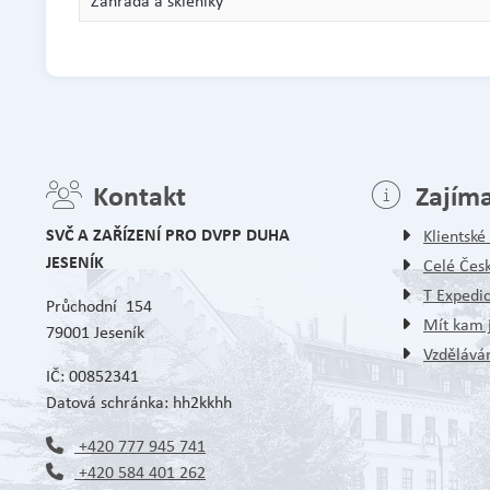
Zahrada a skleníky
Kontakt
Zajím
SVČ A ZAŘÍZENÍ PRO DVPP DUHA
Klientsk
JESENÍK
Celé Čes
T Expedi
Průchodní 154
Mít kam j
79001 Jeseník
Vzděláván
IČ: 00852341
Datová schránka: hh2kkhh
+420 777 945 741
+420 584 401 262