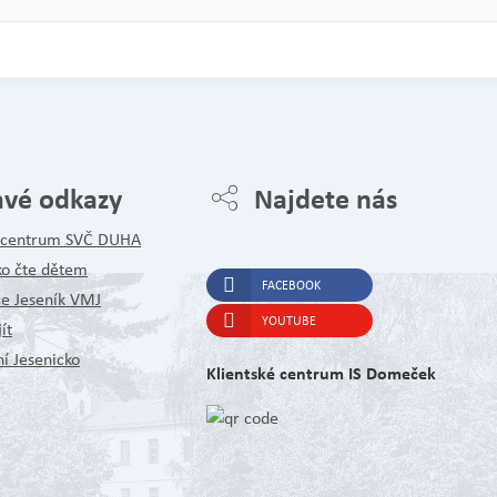
avé odkazy
Najdete nás
é centrum SVČ DUHA
ko čte dětem
FACEBOOK
ce Jeseník VMJ
YOUTUBE
ít
í Jesenicko
Klientské centrum IS Domeček