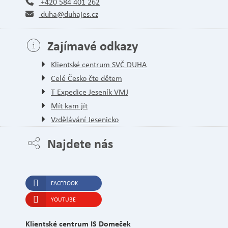
+420 584 401 262
duha@duhajes.cz
Zajímavé odkazy
Klientské centrum SVČ DUHA
Celé Česko čte dětem
T Expedice Jeseník VMJ
Mít kam jít
Vzdělávání Jesenicko
Najdete nás
FACEBOOK
YOUTUBE
Klientské centrum IS Domeček