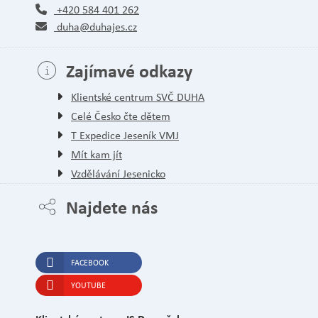
+420 584 401 262
duha@duhajes.cz
Zajímavé odkazy
Klientské centrum SVČ DUHA
Celé Česko čte dětem
T Expedice Jeseník VMJ
Mít kam jít
Vzdělávání Jesenicko
Najdete nás
FACEBOOK
YOUTUBE