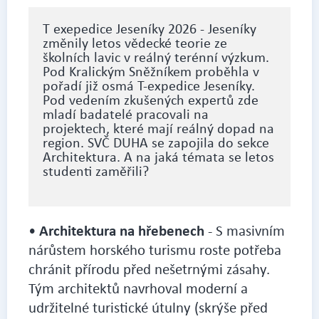
T exepedice Jeseníky 2026 - Jeseníky
změnily letos vědecké teorie ze
školních lavic v reálný terénní výzkum.
Pod Kralickým Sněžníkem proběhla v
pořadí již osmá T-expedice Jeseníky.
Pod vedením zkušených expertů zde
mladí badatelé pracovali na
projektech, které mají reálný dopad na
region. SVČ DUHA se zapojila do sekce
Architektura. A na jaká témata se letos
studenti zaměřili?
Architektura na hřebenech
•
- S masivním
nárůstem horského turismu roste potřeba
chránit přírodu před nešetrnými zásahy.
Tým architektů navrhoval moderní a
udržitelné turistické útulny (skrýše před