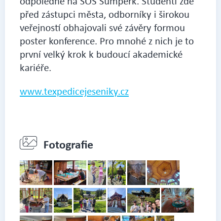
odpoledne na SOŠ Šumperk. Studenti zde 
před zástupci města, odborníky i širokou 
veřejností obhajovali své závěry formou 
poster konference. Pro mnohé z nich je to 
první velký krok k budoucí akademické 
kariéře.
www.texpedicejeseniky.cz
Fotografie