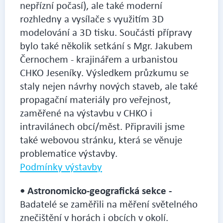
nepřízní počasí), ale také moderní
rozhledny a vysílače s využitím 3D
modelování a 3D tisku. Součásti přípravy
bylo také několik setkání s Mgr. Jakubem
Černochem - krajinářem a urbanistou
CHKO Jeseníky. Výsledkem průzkumu se
staly nejen návrhy nových staveb, ale také
propagační materiály pro veřejnost,
zaměřené na výstavbu v CHKO i
intravilánech obcí/měst. Připravili jsme
také webovou stránku, která se věnuje
problematice výstavby.
Podmínky výstavby
•
Astronomicko-geografická sekce - 
Badatelé se zaměřili na měření světelného 
znečištění v horách i obcích v okolí.