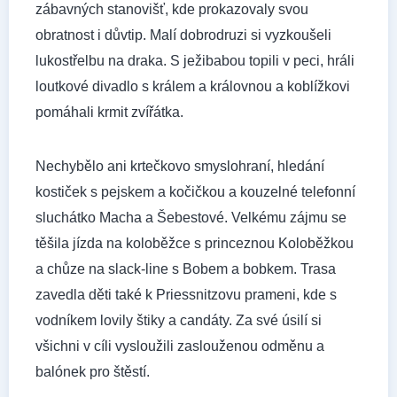
zábavných stanovišť, kde prokazovaly svou
obratnost i důvtip. Malí dobrodruzi si vyzkoušeli
lukostřelbu na draka. S ježibabou topili v peci, hráli
loutkové divadlo s králem a královnou a koblížkovi
pomáhali krmit zvířátka.
Nechybělo ani krtečkovo smyslohraní, hledání
kostiček s pejskem a kočičkou a kouzelné telefonní
sluchátko Macha a Šebestové. Velkému zájmu se
těšila jízda na koloběžce s princeznou Koloběžkou
a chůze na slack-line s Bobem a bobkem. Trasa
zavedla děti také k Priessnitzovu prameni, kde s
vodníkem lovily štiky a candáty. Za své úsilí si
všichni v cíli vysloužili zaslouženou odměnu a
balónek pro štěstí.