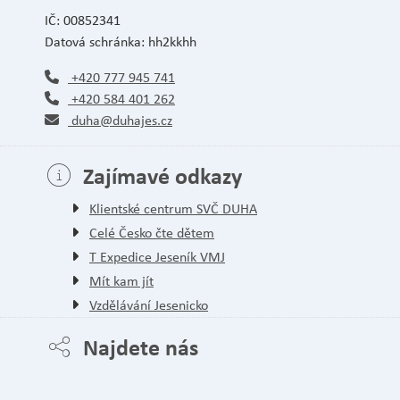
IČ: 00852341
Datová schránka: hh2kkhh
+420 777 945 741
+420 584 401 262
duha@duhajes.cz
Zajímavé odkazy
Klientské centrum SVČ DUHA
Celé Česko čte dětem
T Expedice Jeseník VMJ
Mít kam jít
Vzdělávání Jesenicko
Najdete nás