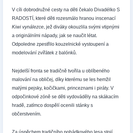
V cíli dobrodružné cesty na děti čekalo Divadélko S
RADOSTÍ, které děti rozesmálo hranou inscenací
Kiwi vynálezce
, jež diváky okouzlila svými vtipnými
a originálními nápady, jak se naučit létat.
Odpoledne zpestřilo kouzelnické vystoupení a
modelování zvířátek z balónků.
Nejdelší fronta se tradičně tvořila u oblíbeného
malování na obličej, díky kterému se les hemžil
malými pejsky, kočičkami, princeznami i piráty. V
odpočinkové zóně se děti vydováděly na skákacím
hradě, zatímco dospělí ocenili stánky s
občerstvením.
Za úspěchem tradičního pohádkového lesa stojí