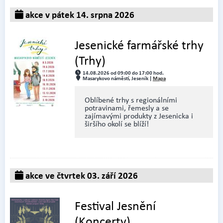
akce v pátek 14. srpna 2026
Jesenické farmářské trhy
(Trhy)
14.08.2026 od 09:00 do 17:00 hod.
Masarykovo náměstí, Jeseník |
Mapa
Oblíbené trhy s regionálními
potravinami, řemesly a se
zajímavými produkty z Jesenicka i
širšího okolí se blíží!
akce ve čtvrtek 03. září 2026
Festival Jesnění
(Koncerty)