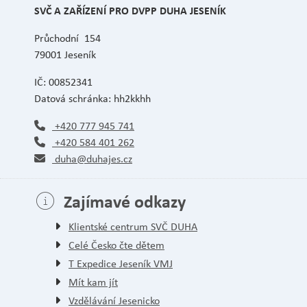
SVČ A ZAŘÍZENÍ PRO DVPP DUHA JESENÍK
Průchodní 154
79001 Jeseník
IČ: 00852341
Datová schránka: hh2kkhh
+420 777 945 741
+420 584 401 262
duha@duhajes.cz
Zajímavé odkazy
Klientské centrum SVČ DUHA
Celé Česko čte dětem
T Expedice Jeseník VMJ
Mít kam jít
Vzdělávání Jesenicko