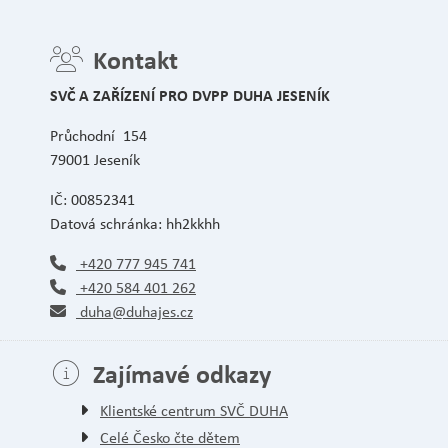
Kontakt
SVČ A ZAŘÍZENÍ PRO DVPP DUHA JESENÍK
Průchodní 154
79001 Jeseník
IČ: 00852341
Datová schránka: hh2kkhh
+420 777 945 741
+420 584 401 262
duha@duhajes.cz
Zajímavé odkazy
Klientské centrum SVČ DUHA
Celé Česko čte dětem